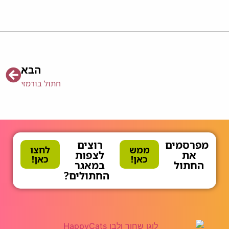
הבא
חתול בורמזי
מפרסמים
רוצים
ממש
לחצו
את
לצפות
כאן!
כאן!
החתול
במאגר
החתולים?