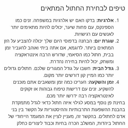
טיפים לבחירת החתול המתאים
אלרגיות
: בדקו האם יש אלרגיות במשפחה. זנים כמו
הספינקס, עם פחות שיער, יכולים להיות מתאימים יותר
לאנשים עם רגישויות.
שגרת יום
: הבחנה בדפוסי היום שלך יכולה להצביע על הזן
המתאים ביותר. לדוגמא, אם אתה ביתי ואוהב להעביר זמן
בבית, חתול כמו הסיאמי, שדורש הרבה אינטראקציה
ומשחק, יכול להיות בחירה נהדרת.
גודל הבית
: חשבו על גודל המגורים שלכם. חתולים גדולים
יותר כמו המיין קון דורשים יותר מקום.
זמן והשקעה
: העריכו כמה זמן ומשאבים אתם מוכנים
להשקיע. זנים עם דרישות טיפוח גבוהות או זקוקים
לאינטראקציה רבה ידרשו יותר מכם.
בחינת פן נוסף במסע לגילוי איזה חתול כדאי לגדל מתמקדת
בהבנת ההשפעות התרבותיות וההיסטוריות על הקשר בין בני
אדם לחתולים. בהקשר זה, מעניין לציין את המעמד הייחודי של
החתול ביהדות, המשלב הכרה בחיות וכבוד ליצורים כחלק