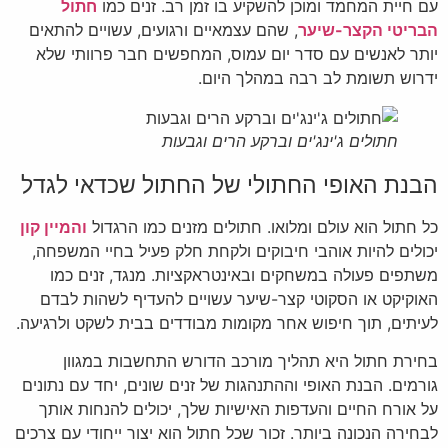
עם חיית המחמד ומוכן להשקיע בו זמן רב. זנים כמו
חתול
הבריטי הקצר-שיער
, שהם עצמאיים ורגועים, עשויים להתאים
יותר לאנשים עם סדר יום עמוס, המחפשים חבר פרוותי שלא
ידרוש תשומת לב רבה במהלך היום.
חתולים ג'ינג'ים וברקע הרים וגבעות
הבנת האופי החתולי של החתול שכדאי לגדל
כל חתול הוא עולם ומלואו. חתולים מזנים כמו הרגדול
והמיין קון
יכולים להיות אוהבי חיבוקים ולקחת חלק פעיל בחיי המשפחה,
משתפים פעולה במשחקים ובאינטראקציות. מנגד, זנים כמו
האוקיקט או הסקוטי קצר-שיער עשויים להעדיף לשהות לבדם
לעיתים, תוך חיפוש אחר מקומות מבודדים בבית לשקט ולרגיעה.
בחירת חתול היא תהליך מורכב הדורש התחשבות במגוון
גורמים. הבנת האופי וההתנהגות של זנים שונים, יחד עם נתונים
על אורח החיים והעדפות האישיות שלך, יכולים להנחות אותך
לבחירה הנכונה ביותר. זכור שכל חתול הוא יצור ייחודי עם צרכים