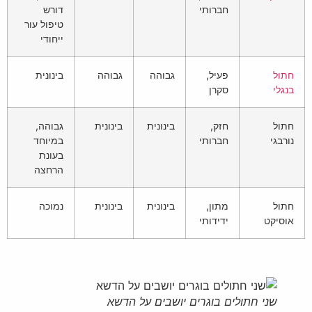
חברותי
דורש
טיפול עור
ייחודי
חתול
פעיל,
גבוהה
גבוהה
בינונית
בנגלי
סקרן
חתול
חזק,
בינונית
בינונית
גבוהה,
נורבגי
חברותי
במיוחד
בעונת
הרחצה
חתול
מתון,
בינונית
בינונית
נמוכה
אוסיקט
ידידותי
שני חתולים בוגרים יושבים על הדשא