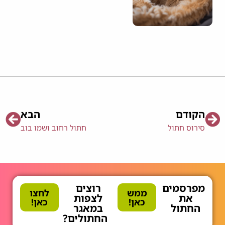
הקודם
הבא
סירוס חתול
חתול רחוב ושמו בוב
מפרסמים
רוצים
ממש
לחצו
את
לצפות
כאן!
כאן!
החתול
במאגר
החתולים?