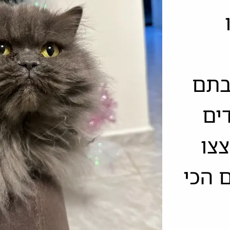
יבתם
ים
צו
ם הכי