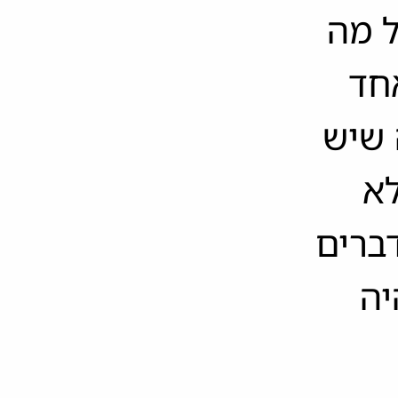
ל מה
חד
 שיש
לא
ברים
יה