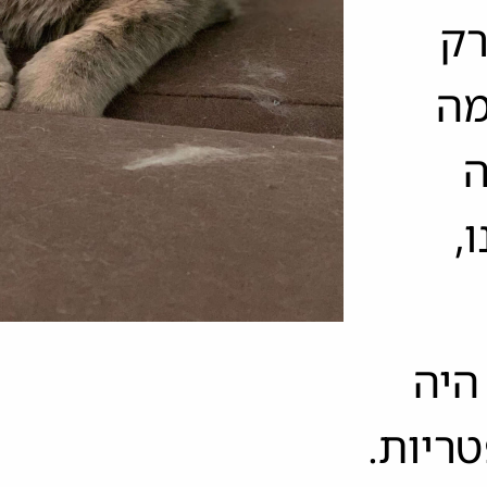
רק
מה
ה
,
היה
ריות.