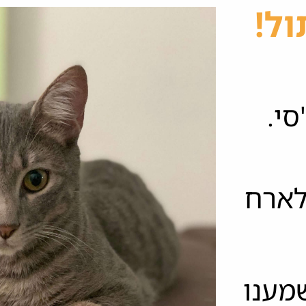
ול!
סי.
לארח
שמענו