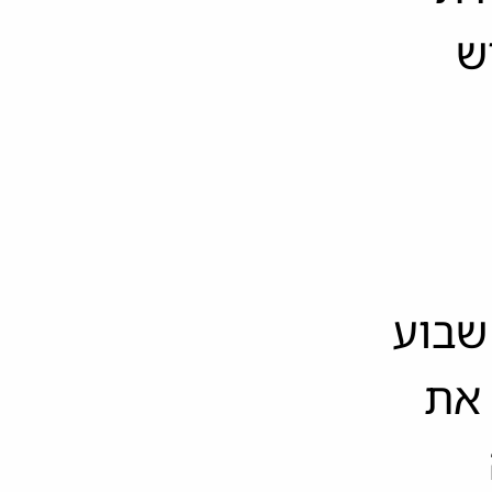
ש
שבוע
את