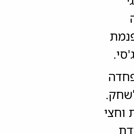
י
פנמת
סי.
פחדה
שחק.
 וחצי
דת