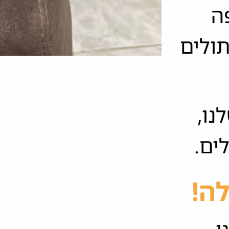
ה
תולים
נו,
ים.
לה!