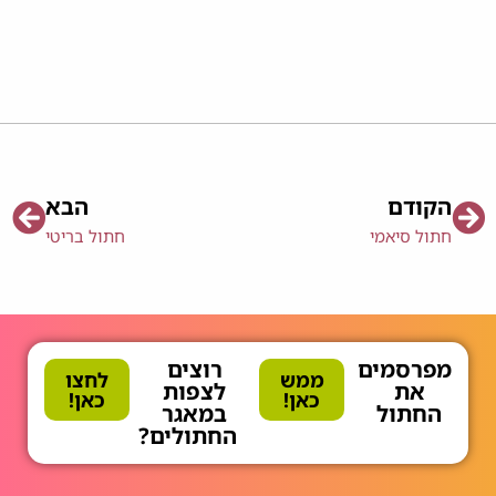
הקודם
הבא
חתול סיאמי
חתול בריטי
מפרסמים
רוצים
ממש
לחצו
את
לצפות
כאן!
כאן!
החתול
במאגר
החתולים?