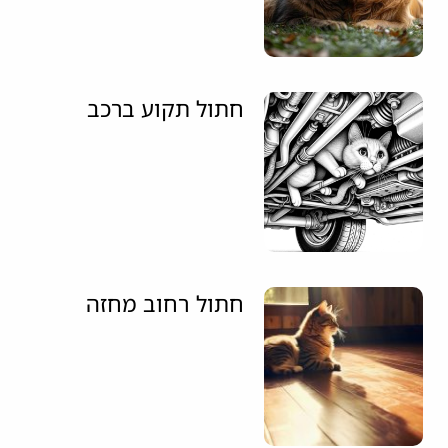
חתול תקוע ברכב
חתול רחוב מחזה