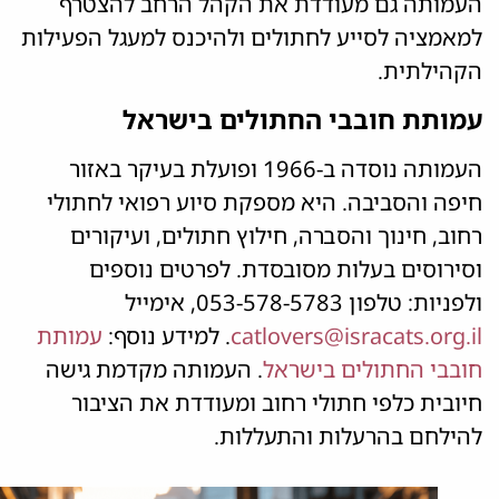
העמותה גם מעודדת את הקהל הרחב להצטרף
למאמציה לסייע לחתולים ולהיכנס למעגל הפעילות
הקהילתית.
עמותת חובבי החתולים בישראל
העמותה נוסדה ב-1966 ופועלת בעיקר באזור
חיפה והסביבה. היא מספקת סיוע רפואי לחתולי
רחוב, חינוך והסברה, חילוץ חתולים, ועיקורים
וסירוסים בעלות מסובסדת. לפרטים נוספים
ולפניות: טלפון 053-578-5783, אימייל
catlovers@isracats.org.il
. למידע נוסף:
עמותת
חובבי החתולים בישראל
. העמותה מקדמת גישה
חיובית כלפי חתולי רחוב ומעודדת את הציבור
להילחם בהרעלות והתעללות.