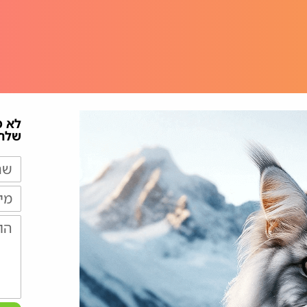
לא 
שלח/