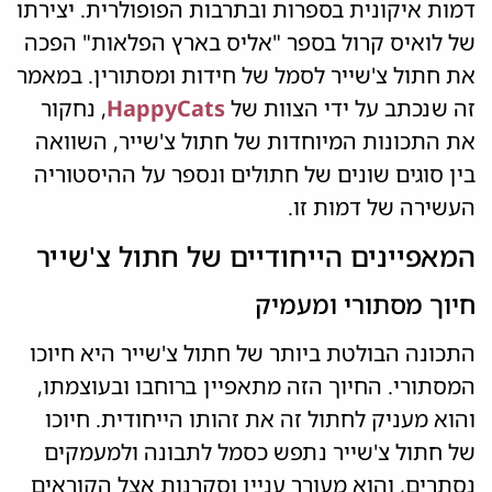
דמות איקונית בספרות ובתרבות הפופולרית. יצירתו
של לואיס קרול בספר "אליס בארץ הפלאות" הפכה
את חתול צ'שייר לסמל של חידות ומסתורין. במאמר
זה שנכתב על ידי הצוות של
HappyCats
, נחקור
את התכונות המיוחדות של חתול צ'שייר, השוואה
בין סוגים שונים של חתולים ונספר על ההיסטוריה
העשירה של דמות זו.
המאפיינים הייחודיים של חתול צ'שייר
חיוך מסתורי ומעמיק
התכונה הבולטת ביותר של חתול צ'שייר היא חיוכו
המסתורי. החיוך הזה מתאפיין ברוחבו ובעוצמתו,
והוא מעניק לחתול זה את זהותו הייחודית. חיוכו
של חתול צ'שייר נתפש כסמל לתבונה ולמעמקים
נסתרים, והוא מעורר עניין וסקרנות אצל הקוראים