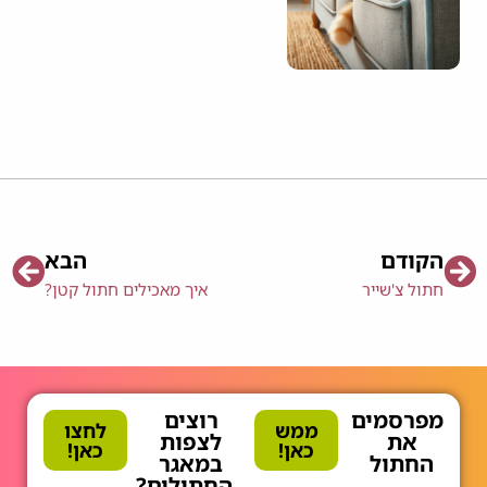
הקודם
הבא
חתול צ'שייר
איך מאכילים חתול קטן?
מפרסמים
רוצים
ממש
לחצו
את
לצפות
כאן!
כאן!
החתול
במאגר
החתולים?