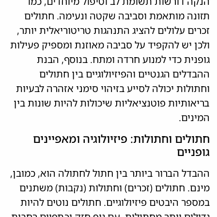
הנקה דורשות תשומת לב וטיפול מיוחדים, כמו
תזונה מותאמת וסביבה שקטה ונעימה. חתולים
זכרים עלולים להציג התנהגות טריטוריאלית יותר,
ולכן יש להקפיד על סביבה מאוזנת ומספיק פעילות
גופנית כדי למנוע חרדה ומתח. בנוסף, הבנת
ההבדלים הגנטיים והפיזיולוגיים בין חתולים
וחתולות יכולה לסייע בזיהוי סימני אזהרה לבעיות
בריאותיות פוטנציאליות שיכולות להיות שונות בין
המינים.
חתולים וחתולות: פיזיולוגיה ומאפיינים
גופניים
ההבדל הברור ביותר בין חתול לחתולה הוא, כמובן,
מינם. חתולים (זכרים) וחתולות (נקבות) משתנים
במספר היבטים פיזיולוגיים. חתולים נוטים להיות
גדולים יותר מחתולות, עם גוף חזק וכתפיים רחבות.