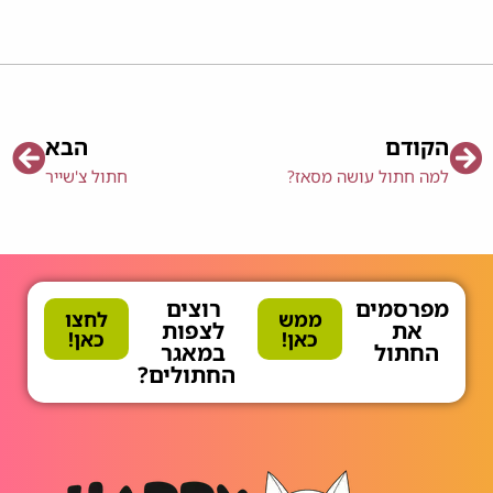
הקודם
הבא
למה חתול עושה מסאז?
חתול צ'שייר
מפרסמים
רוצים
ממש
לחצו
את
לצפות
כאן!
כאן!
החתול
במאגר
החתולים?