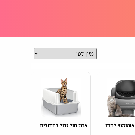
ארגז חול אוטומטי לחתולים Neakasa M1 עם מערכת ניקוי עצמית
ארגז חול גדול לחתולים מפלדת אל-חלד WoofiGo