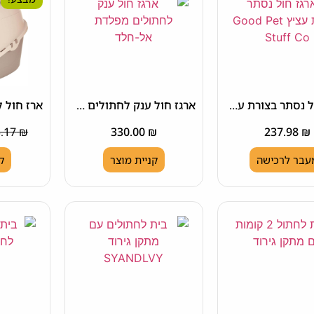
ארגז חול נסתר בצורת עציץ Good Pet Stuff Co
ארגז חול ענק לחתולים מפלדת אל-חלד Animaru
153.17
₪
330.00
₪
237.98
₪
עבר לרכישה
קניית מוצר
ק