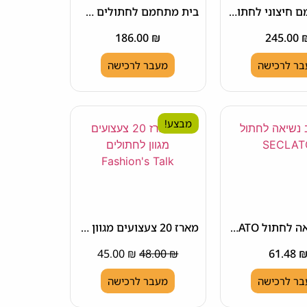
בית מחומם חיצוני לחתולים K&H
בית מתחמם לחתולים K&H
186.00
₪
245.00
ר לרכישה
מעבר לרכישה
מבצע!
כלוב נשיאה לחתול SECLATO
מארז 20 צעצועים מגוון לחתולים Fashion's Talk
45.00
₪
48.00
₪
61.48
ר לרכישה
מעבר לרכישה