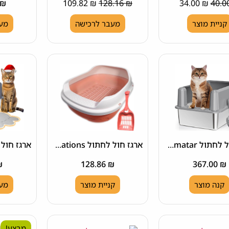
₪
109.82
₪
128.16
₪
34.00
₪
קניית מוצר
מעבר לרכישה
מעב
ארגז חול לחתול Pematar פלדת אל-חלד
ארגז חול לחתול Sora Creations
₪
128.86
₪
367.00
₪
קנה מוצר
קניית מוצר
מעב
מבצע!