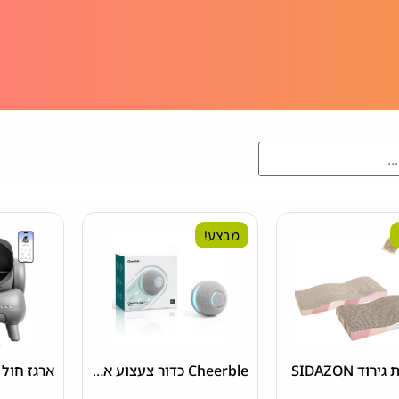
מבצע!
Cheerble כדור צעצוע אינטראקטיבי וחכם לחתול, כדור מתגלגל אוטומטי נע לחתול בתוך הבית, צבע אפור