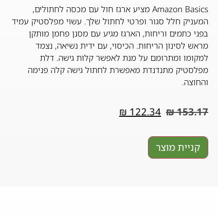
Amazon Basics מציע ארגז חול עם מכסה לחתולים,
המעניק חלל סגור ופרטי לחתול שלך. עשוי מפלסטיק עמיד
בפני כתמים וריחות, הארגז מגיע עם מסנן פחמן מותקן
מראש לסינון הריחות. הכיסוי, עם ידית נשיאה, נצמד
למקומו ומתרומם על מנת לאפשר קלות גישה. דלת
מפלסטיק מתנדנדת מאפשרת לחתול גישה קלה פנימה
והחוצה.
₪
122.34
₪
153.17
קניית מוצר