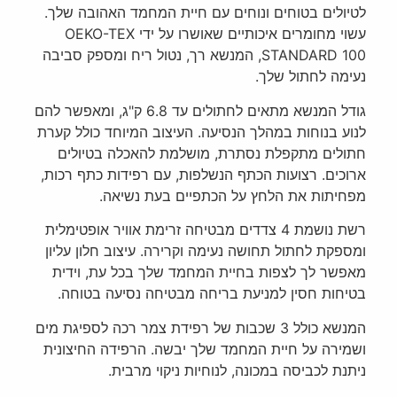
לטיולים בטוחים ונוחים עם חיית המחמד האהובה שלך.
עשוי מחומרים איכותיים שאושרו על ידי OEKO-TEX
STANDARD 100, המנשא רך, נטול ריח ומספק סביבה
נעימה לחתול שלך.
גודל המנשא מתאים לחתולים עד 6.8 ק"ג, ומאפשר להם
לנוע בנוחות במהלך הנסיעה. העיצוב המיוחד כולל קערת
חתולים מתקפלת נסתרת, מושלמת להאכלה בטיולים
ארוכים. רצועות הכתף הנשלפות, עם רפידות כתף רכות,
מפחיתות את הלחץ על הכתפיים בעת נשיאה.
רשת נושמת 4 צדדים מבטיחה זרימת אוויר אופטימלית
ומספקת לחתול תחושה נעימה וקרירה. עיצוב חלון עליון
מאפשר לך לצפות בחיית המחמד שלך בכל עת, וידית
בטיחות חסין למניעת בריחה מבטיחה נסיעה בטוחה.
המנשא כולל 3 שכבות של רפידת צמר רכה לספיגת מים
ושמירה על חיית המחמד שלך יבשה. הרפידה החיצונית
ניתנת לכביסה במכונה, לנוחיות ניקוי מרבית.