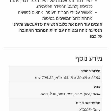
רפידה נוחה: 3 שכבות של רפידת צמר רכה, ניתנת
לכביסה (למעט הרפידה הפנימית).
מאושר על ידי חברות תעופה: מתאים לנשיאה
מתחת לרוב המושבים בטיסות.
הזמינו עוד היום את כלוב הנשיאה SECLATO ותיהנו
מנסיעה נוחה ובטוחה עם חיית המחמד האהובה
עליכם!
מידע נוסף
מידות המוצר ‏
‎ 43.18 x 30.48 x 27.94 ס"מ; 798.32 גרם
צבע
אדום (red), אפור, ורוד, כחול, סגול, שחור
מספר דגם פריט ‏
‎ XC005-Grey