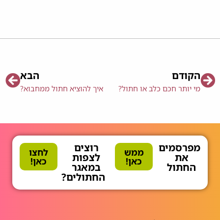
הקודם
הבא
מי יותר חכם כלב או חתול?
איך להוציא חתול ממחבוא?
מפרסמים
רוצים
ממש
לחצו
את
לצפות
כאן!
כאן!
החתול
במאגר
החתולים?