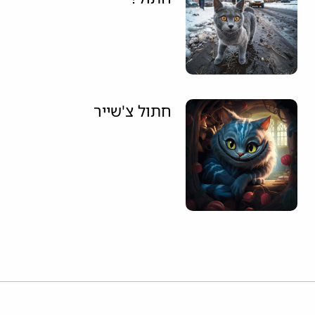
חתול צ'שייר