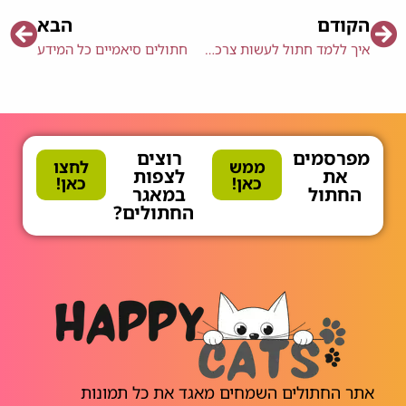
הקודם
הבא
איך ללמד חתול לעשות צרכים בארגז?
חתולים סיאמיים כל המידע
מפרסמים
רוצים
ממש
לחצו
את
לצפות
כאן!
כאן!
החתול
במאגר
החתולים?
אתר החתולים השמחים מאגד את כל תמונות