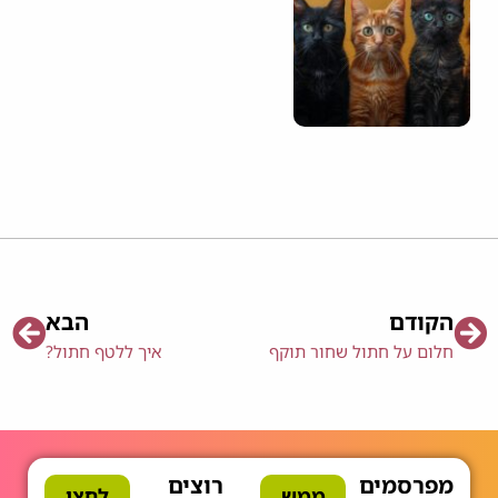
הקודם
הבא
חלום על חתול שחור תוקף
איך ללטף חתול?
מפרסמים
רוצים
ממש
לחצו