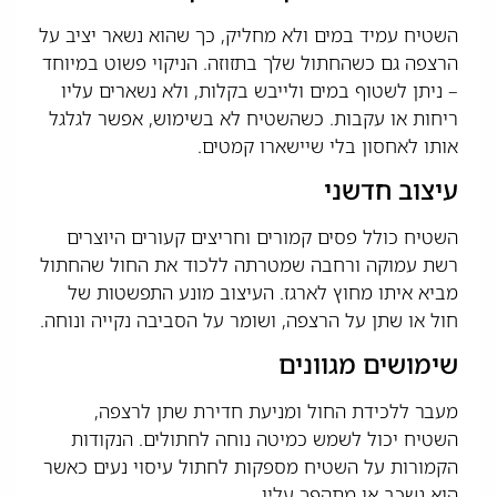
השטיח עמיד במים ולא מחליק, כך שהוא נשאר יציב על
הרצפה גם כשהחתול שלך בתזוזה. הניקוי פשוט במיוחד
– ניתן לשטוף במים ולייבש בקלות, ולא נשארים עליו
ריחות או עקבות. כשהשטיח לא בשימוש, אפשר לגלגל
אותו לאחסון בלי שיישארו קמטים.
עיצוב חדשני
השטיח כולל פסים קמורים וחריצים קעורים היוצרים
רשת עמוקה ורחבה שמטרתה ללכוד את החול שהחתול
מביא איתו מחוץ לארגז. העיצוב מונע התפשטות של
חול או שתן על הרצפה, ושומר על הסביבה נקייה ונוחה.
שימושים מגוונים
מעבר ללכידת החול ומניעת חדירת שתן לרצפה,
השטיח יכול לשמש כמיטה נוחה לחתולים. הנקודות
הקמורות על השטיח מספקות לחתול עיסוי נעים כאשר
הוא נשכב או מתהפך עליו.