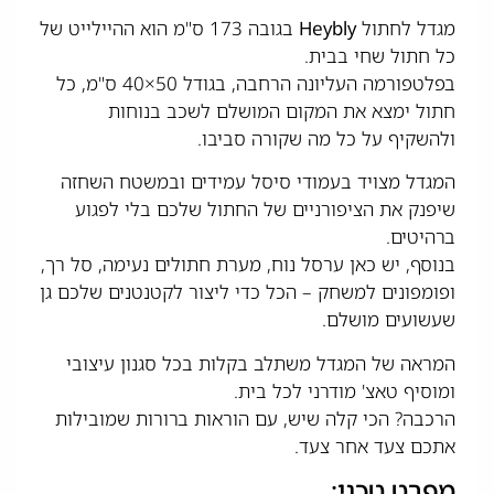
מגדל לחתול
Heybly
בגובה 173 ס"מ הוא ההיילייט של
כל חתול שחי בבית.
בפלטפורמה העליונה הרחבה, בגודל 50×40 ס"מ, כל
חתול ימצא את המקום המושלם לשכב בנוחות
ולהשקיף על כל מה שקורה סביבו.
המגדל מצויד בעמודי סיסל עמידים ובמשטח השחזה
שיפנק את הציפורניים של החתול שלכם בלי לפגוע
ברהיטים.
בנוסף, יש כאן ערסל נוח, מערת חתולים נעימה, סל רך,
ופומפונים למשחק – הכל כדי ליצור לקטנטנים שלכם גן
שעשועים מושלם.
המראה של המגדל משתלב בקלות בכל סגנון עיצובי
ומוסיף טאצ' מודרני לכל בית.
הרכבה? הכי קלה שיש, עם הוראות ברורות שמובילות
אתכם צעד אחר צעד.
מפרט טכני: