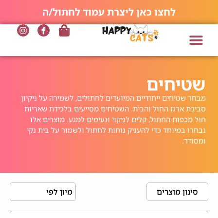
לחצו כאן ליצרת עמוד לחתול/ה
שטיחים
מבחר שטיחים ייחודיים המיועדים לחתולים, לשמירה על ניקיון
סביבת ארגז החול והבית. השטיחים מסייעים בלכידת שאריות
חול מכפות החתול, קלים לניקוי ונעימים למגע. מוצרים אלו
נבחרו במיוחד כדי להעניק נוחות לחתול ולשמור על בית נקי
ומסודר.
סינון מוצרים