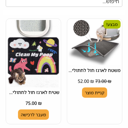
מבצע!
משטח לארגז חול לחתולים Pieviev
52.00
₪
73.00
₪
שטיח לארגז חול לחתולים Lukamoo בעיצוב קשת בענן
קניית מוצר
75.00
₪
מעבר לרכישה