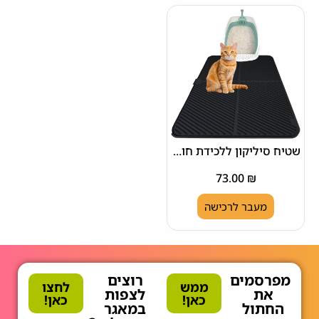
שטיח סיליקון ללכידת חול לחתולים
73.00
₪
מעבר לרכישה
מפרסמים
רוצים
ממש
לחצו
את
לצפות
כאן!
כאן!
החתול
במאגר