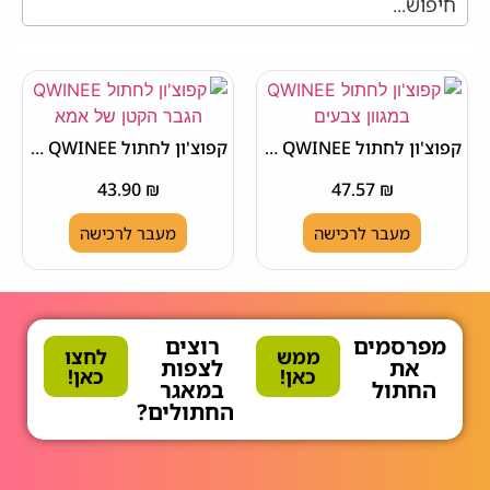
קפוצ'ון לחתול QWINEE במגוון צבעים
קפוצ'ון לחתול QWINEE הגבר הקטן של אמא
43.90
₪
47.57
₪
מעבר לרכישה
מעבר לרכישה
מפרסמים
רוצים
ממש
לחצו
את
לצפות
כאן!
כאן!
החתול
במאגר
החתולים?