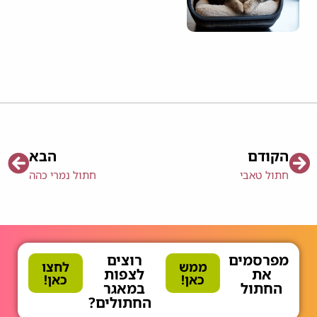
הקודם
הבא
חתול טאבי
חתול נמרי כהה
מפרסמים
רוצים
ממש
לחצו
את
לצפות
כאן!
כאן!
החתול
במאגר
החתולים?