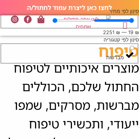
לחצו כאן ליצרת עמוד לחתול/ה
סינון לפי מחיר
2251
₪
—
19
₪
החתולים שלנו
חתולים שמחים
סוגי חתולים
תמונות של חתולים
בלוג החתולים
סינון לפי קטגוריה
טיפוח
מברשות
מוצרים איכותיים לטיפוח
החתול שלכם, הכוללים
מברשות, מסרקים, שמפו
ייעודי, ותכשירי טיפוח