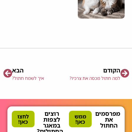
הקודם
הבא
למה חתול מכסה את צרכיו?
איך לשמח חתול?
מפרסמים
רוצים
ממש
לחצו
את
לצפות
כאן!
כאן!
החתול
במאגר
החתולים?