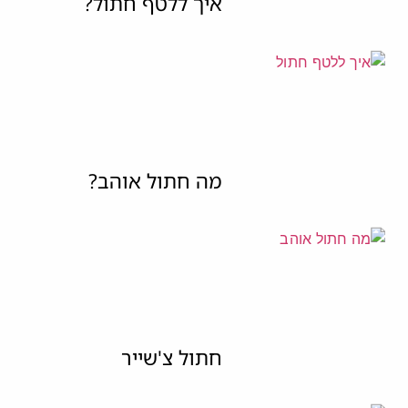
איך ללטף חתול?
מה חתול אוהב?
חתול צ'שייר