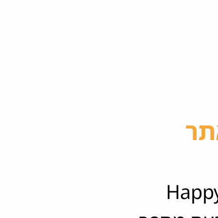
תר
 HappyCats