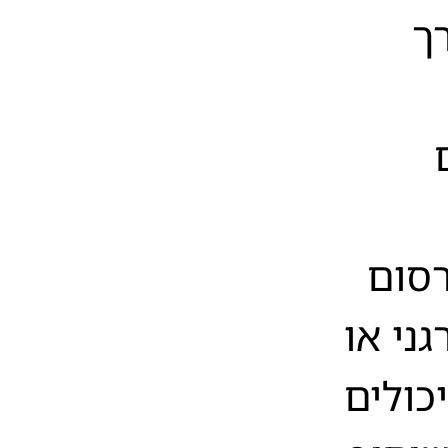
ך
רסום
ני או
כולים