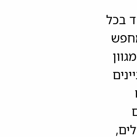
המתמקד בכל
מחפש
גוון
ינים
ם
ים,