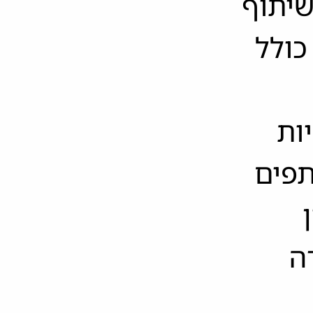
שיתוף
 כולל
ות
תפים
ה