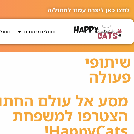
לחצו כאן ליצרת עמוד לחתול/ה
חתולים שמחים
החתולי
שיתופי
פעולה
מסע אל עולם החתול
הצטרפו למשפחת
HappyCats!