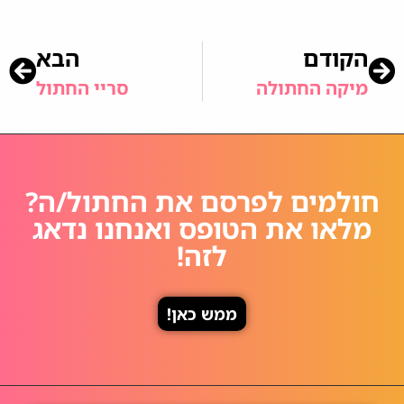
הקודם
הבא
מיקה החתולה
סריי החתול
חולמים לפרסם את החתול/ה?
מלאו את הטופס ואנחנו נדאג
לזה!
ממש כאן!