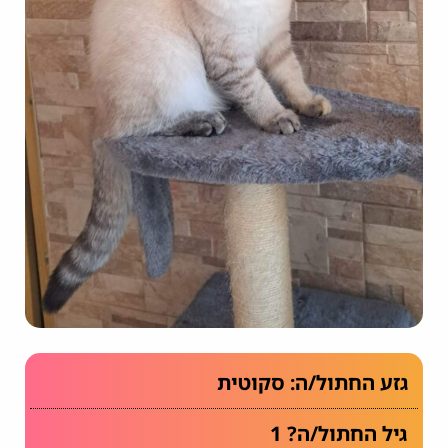
גזע החתול/ה: סקוטית
גיל החתול/ה? 1