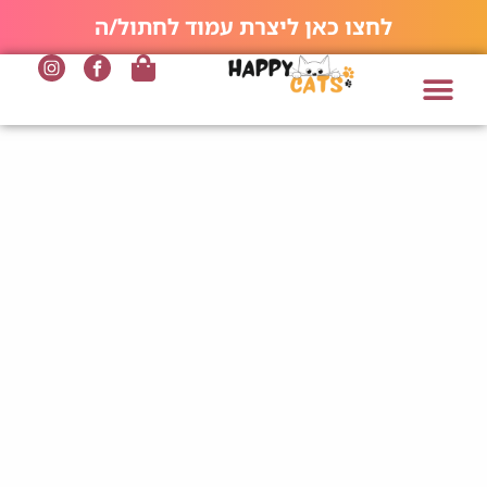
לחצו כאן ליצרת עמוד לחתול/ה