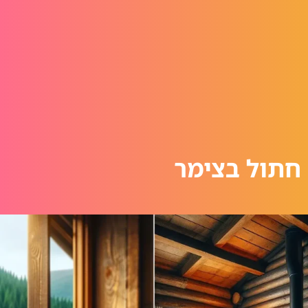
חתול בצימר