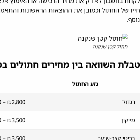
לקחת בחשבון לא רק את מחיר הרכישה או האימוץ אל
חייו של החתול וכמובן את ההוצאות הראשונות והתאמ
נוסף.
חתול קטן שנקנה
טבלת השוואה בין מחירים חתולים ב
גזע החתול
רגדול
₪2,800 – ₪8,750
מייקון
₪3,500 – ₪10,500
בריטי קצר-שיער
₪3,500 – ₪7,000