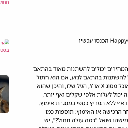
המחירים יכולים להשתנות מאוד בהתאם
 להשתנות בהתאם לגזע, אם הוא חתול
גזע טהור או חתול ללא גזע מוגדר, האם הוא אכל בחייו אוכל מסוג X או Y, הגיל שלו, והיכן שהוא
ה יכול לעלות אלפי שקלים ואף יותר,
או אף ללא תמריץ כספי במסגרת אימוץ.
ר הרכישה או האימוץ: תוספות כמו
שמישהו שואל "כמה עולה חתול?", יש